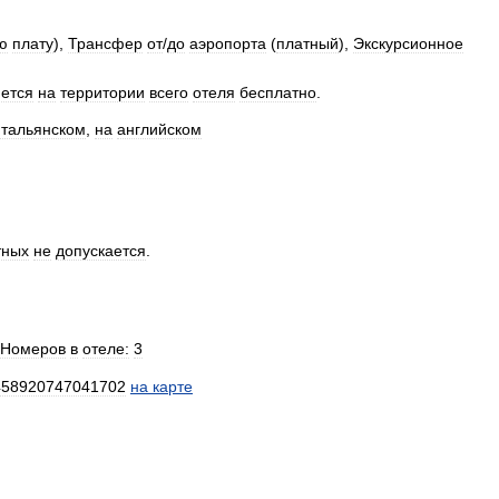
ю
плату
),
Трансфер
от
/
до
аэропорта
(
платный
),
Экскурсионное
ется
на
территории
всего
отеля
бесплатно
.
итальянском
,
на
английском
тных
не
допускается
.
Номеров
в
отеле:
3
458920747041702
на
карте