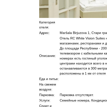
Категория
отеля:
Адрес:
Maršala
Birjuzova
1
,
Стари
гр
Отель
RC
White
Vision
Suites
магазинами
,
ресторанами
и
д
До
площади
Республики
-
200
телевизором
с
кабельными
к
Описание:
номерах
есть
гостиный
уголо
центрами
находится
всего
в
н
останавливаются
в
300
метра
расположены
в
1
км
от
отеля
Еда
и
питье:
На
свежем
воздухе:
Парковка:
Парковка
отсутствует
.
Услуги:
Семейные
номера
,
Кондицио
Спорт
и