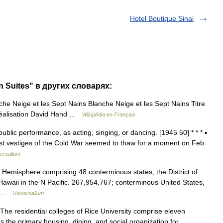
Hotel Boutique Sinai
n Suites" в других словарях:
he Neige et les Sept Nains Blanche Neige et les Sept Nains Titre
Réalisation David Hand …
Wikipédia en Français
public performance, as acting, singing, or dancing. [1945 50] * * * ▪
t vestiges of the Cold War seemed to thaw for a moment on Feb.
ersalium
 Hemisphere comprising 48 conterminous states, the District of
awaii in the N Pacific. 267,954,767; conterminous United States,
h… …
Universalium
he residential colleges of Rice University comprise eleven
s the primary housing, dining, and social organization for