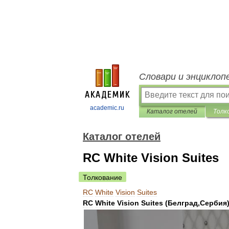
Словари и энциклоп
academic.ru
Каталог отелей
Толк
Каталог отелей
RC White Vision Suites
Толкование
RC
White
Vision
Suites
RC
White
Vision
Suites
(
Белград
,
Сербия