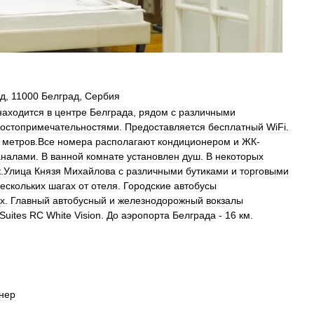
ад
,
11000
Белград
,
Сербия
находится
в
центре
Белграда
,
рядом
с
различными
остопримечательностями
.
Предоставляется
бесплатный
WiFi
.
метров
.
Все
номера
располагают
кондиционером
и
ЖК
-
аналами
.
В
ванной
комнате
установлен
душ
.
В
некоторых
к
.
Улица
Князя
Михайлова
с
различными
бутиками
и
торговыми
ескольких
шагах
от
отеля
.
Городские
автобусы
х
.
Главный
автобусный
и
железнодорожный
вокзалы
Suites
RC
White
Vision
.
До
аэропорта
Белграда
-
16
км
.
нер