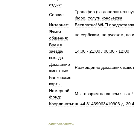
отдых:
Трансфер
(
за
дополнительну
Сервис:
бюро
,
Услуги
консьержа
Интернет:
Бесплатно
!
Wi
-
Fi
предоставля
Языки
на
сербском
,
на
русском
,
на
общения:
Время
заезда
/
14:00
-
21:00
/
08:30
-
12:00
выезда:
Домашние
Размещение
домашних
живо
животные:
Банковские
карты:
Номерной
Мы
говорим
на
вашем
языке
!
фонд:
Координаты:
ш
.
44
.
81439063410903
д
.
20
.
Каталог
отелей
.