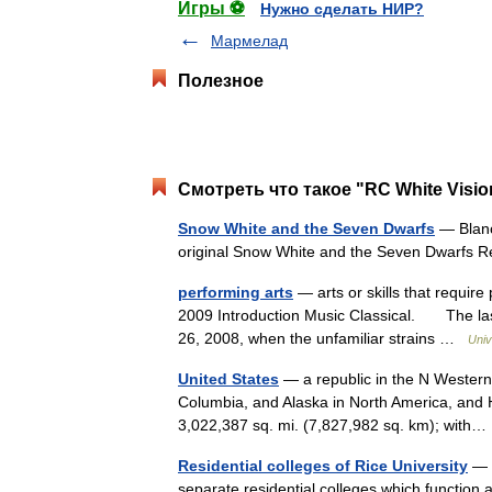
Игры ⚽
Нужно сделать НИР?
Мармелад
Полезное
Смотреть что такое "RC White Visio
Snow White and the Seven Dwarfs
— Blanc
original Snow White and the Seven Dwarfs 
performing arts
— arts or skills that require 
2009 Introduction Music Classical. The las
26, 2008, when the unfamiliar strains …
Univ
United States
— a republic in the N Western
Columbia, and Alaska in North America, and H
3,022,387 sq. mi. (7,827,982 sq. km); wit
Residential colleges of Rice University
— T
separate residential colleges which function a