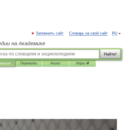
Запомнить сайт
Словарь на свой сайт
RU
едии на Академике
Найти!
ования
Переводы
Книги
Игры ⚽
)